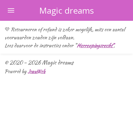
Ga
Magic dreams
direct
naar
💜 Retourneren of refund is zeker mogelijk, mits een aantal
de
voorwaarden zouden zijn voldaan.
hoofdinhoud
Lees daarvoor de instructies onder "
Herroepingsrecht
"
.
© 2020 - 2026 Magic dreams
Powered by
JouwWeb