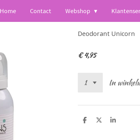
Home
Contact
Webshop
Klantense
Deodorant Unicorn
€ 4,95
In winkel
D
D
S
e
e
h
l
e
a