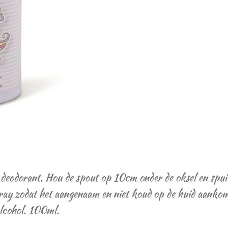
e
l
r
n
e
 deodorant. Hou de spout op 10cm onder de oksel en spuit
spray zodat het aangenaam en niet koud op de huid aanko
alcohol. 100ml.