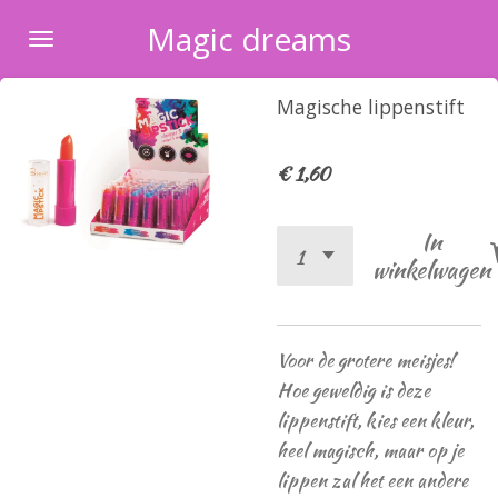
Ga
Magic dreams
direct
naar
Magische lippenstift
de
hoofdinhoud
€ 1,60
In
winkelwagen
Voor de grotere meisjes!
Hoe geweldig is deze
lippenstift, kies een kleur,
heel magisch, maar op je
lippen zal het een andere