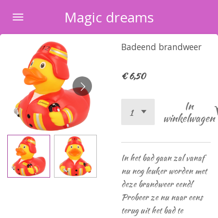
Ga
Magic dreams
direct
naar
Badeend brandweer
de
hoofdinhoud
€ 6,50
In
winkelwagen
In het bad gaan zal vanaf
nu nog leuker worden met
deze brandweer eend!
Probeer ze nu naar eens
terug uit het bad te