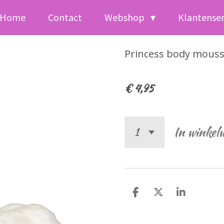
Home
Contact
Webshop
Klantense
Princess body mousse
€ 4,95
In winkel
D
D
S
e
e
h
l
e
a