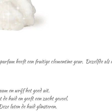
e
l
r
n
e
parfum heeft een fruitige clementine geur. Dezelfde als 
aam en wrijf het goed uit.
t de huid en geeft een zacht gevoel.
Deze laten de huid glinsteren.