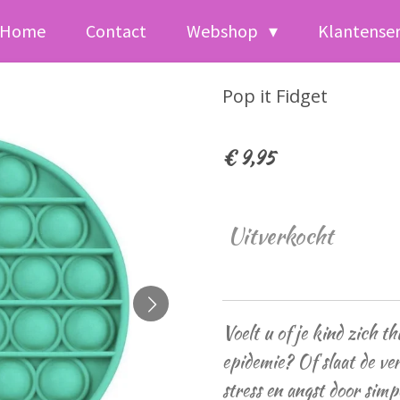
Home
Contact
Webshop
Klantense
Pop it Fidget
€ 9,95
Uitverkocht
Voelt u of je kind zich t
epidemie? Of slaat de ver
stress en angst door simp