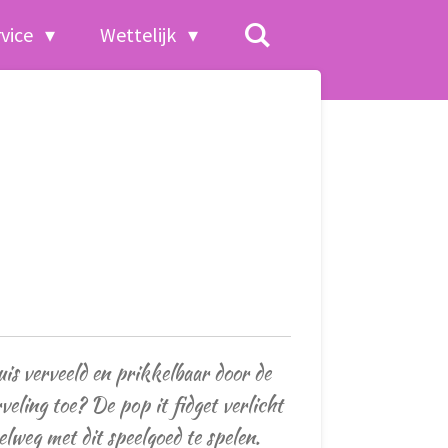
rvice
Wettelijk
huis verveeld en prikkelbaar door de
veling toe? De pop it fidget verlicht
elweg met dit speelgoed te spelen.