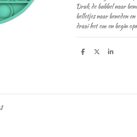
Druk de bubbel naar ben
belletjes naar beneden en
draai het om en begin opn
D
D
S
e
e
h
l
e
a
e
l
r
n
e
s