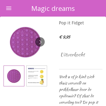
Ga
Magic dreams
direct
naar
Pop it Fidget
de
hoofdinhoud
€ 9,95
Uitverkocht
Voelt u of je kind zich
thuis verveeld en
prikkelbaar door de
epidemie? Of slaat de
verveling toe? De pop it