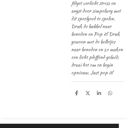
fidget verlicht stress en
angst door simpelweg met
dit speelgoed te spelen.
Druk de bubbel naar
beneden en Pop it! Druk
gewoon met de belletjes
naar beneden en ze maken
een licht ploffend geluid;
draai het om en begin
opnieuw. Just pop it!
D
D
S
D
e
e
h
e
l
e
a
l
e
l
r
e
n
e
n
© 2020 - 2026 Magic dreams