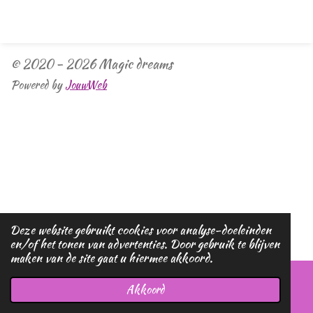
e
e
h
e
l
e
a
l
e
l
r
e
n
e
n
© 2020 - 2026 Magic dreams
Powered by
JouwWeb
Deze website gebruikt cookies voor analyse-doeleinden
en/of het tonen van advertenties. Door gebruik te blijven
maken van de site gaat u hiermee akkoord.
Akkoord
E-mailadres
Telefoonnummer
Kaart