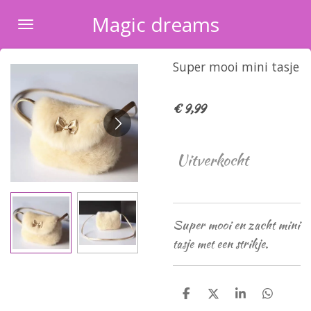
Ga
Magic dreams
direct
naar
Super mooi mini tasje
de
hoofdinhoud
€ 9,99
Uitverkocht
Super mooi en zacht mini
tasje met een strikje.
D
D
S
D