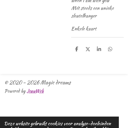
when i am with you
Mét steeds een unieke
sleutelhanger
Enkele kaart
D
D
S
D
e
e
h
e
l
e
a
l
e
l
r
e
n
e
n
© 2020 - 2026 Magic dreams
Powered by
JouwWeb
Deze website gebruikt cookies voor analyse-doeleinden