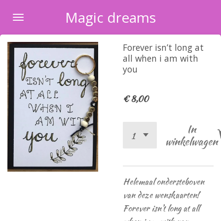
Ga
Magic dreams
direct
naar
Forever isn’t long at
de
all when i am with
hoofdinhoud
you
€ 8,00
In
winkelwagen
Helemaal ondersteboven
van deze wenskaarten!
Forever isn’t long at all