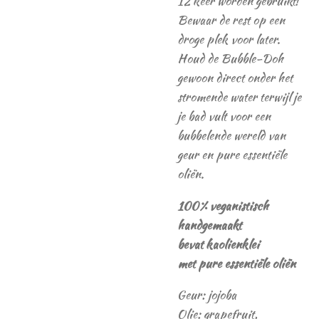
12 keer worden gebruikt!
Bewaar de rest op een
droge plek voor later.
Houd de Bubble-Doh
gewoon direct onder het
stromende water terwijl je
je bad vult voor een
bubbelende wereld van
geur en pure essentiële
oliën.
100% veganistisch
handgemaakt
bevat kaolienklei
met pure essentiële oliën
Geur: jojoba
Olie: grapefruit,