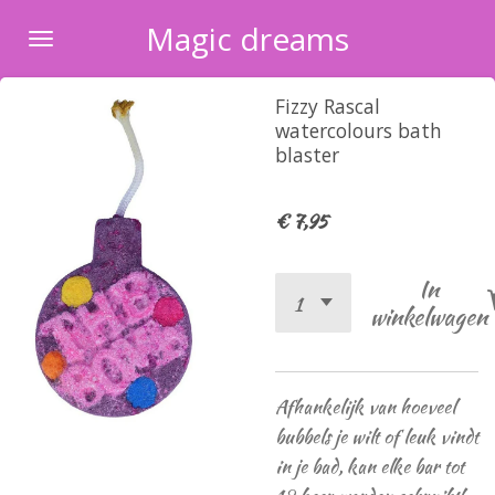
Ga
Magic dreams
direct
naar
Fizzy Rascal
de
watercolours bath
hoofdinhoud
blaster
€ 7,95
In
winkelwagen
Afhankelijk van hoeveel
bubbels je wilt of leuk vindt
in je bad, kan elke bar tot