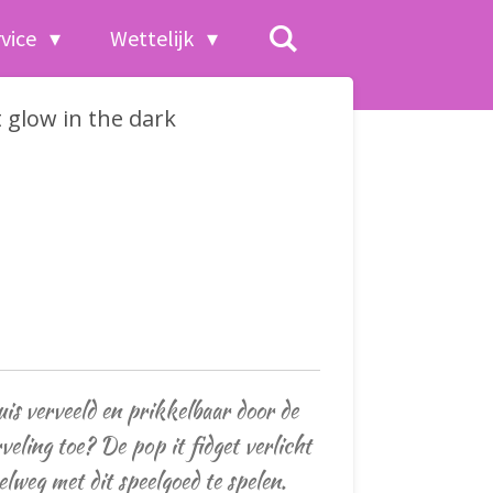
rvice
Wettelijk
 glow in the dark
huis verveeld en prikkelbaar door de
veling toe? De pop it fidget verlicht
elweg met dit speelgoed te spelen.