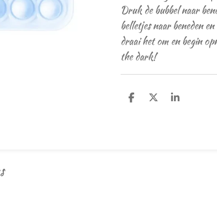
Druk de bubbel naar ben
belletjes naar beneden en
draai het om en begin opn
the dark!
D
D
S
e
e
h
l
e
a
e
l
r
n
e
s