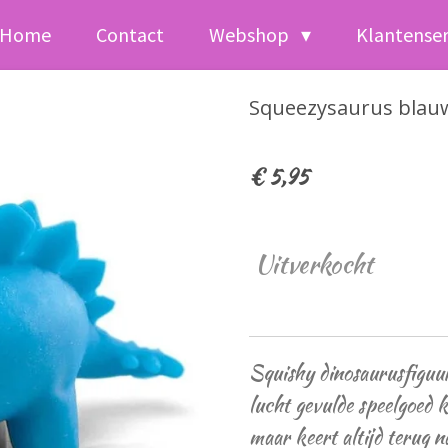
Home
Contact
Webshop
Klantense
Squeezysaurus blau
€ 5,95
Uitverkocht
Squishy dinosaurusfiguur
lucht gevulde speelgoed 
maar keert altijd terug 