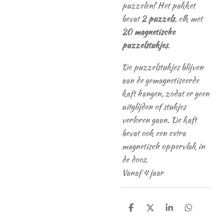
puzzelen! Het pakket
bevat
2 puzzels
, elk met
20 magnetische
puzzelstukjes
.
De puzzelstukjes blijven
aan de gemagnetiseerde
kaft hangen, zodat er geen
uitglijden of stukjes
verloren gaan. De kaft
bevat ook een extra
magnetisch oppervlak in
de doos.
Vanaf 4 jaar
D
D
S
D