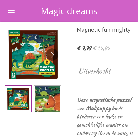
Ga
Magic dreams
direct
naar
Magnetic fun mighty
de
hoofdinhoud
€ 9,99
€ 15,95
Uitverkocht
Deze
magnetische puzzel
van
Mudpuppy
biedt
kinderen een leuke en
gemakkelijke manier om
onderweg (bv in de auto) te