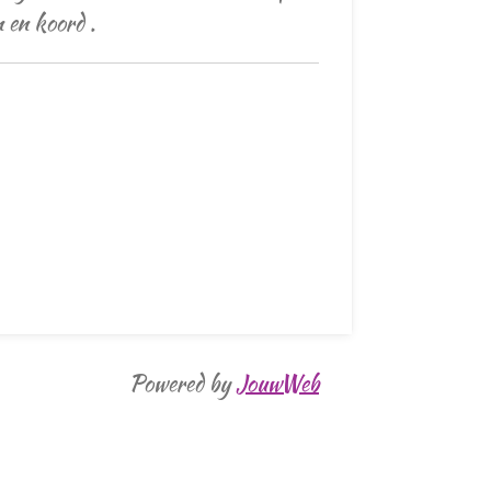
n en koord .
Powered by
JouwWeb