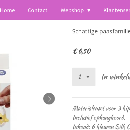
Home
Contact
Webshop
Klantense
Schattige paasfamili
€ 6,50
In winkel
Materialenset voor 3 kip
Inclusief ophangkoord.
Inhoud: 6 kleuren Silk C