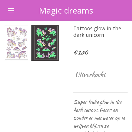
Ga
Magic dreams
direct
naar
Tattoos glow in the
de
dark unicorn
hoofdinhoud
€ 1,50
Uitverkocht
Super leuke glow in the
dark tattoos. Getest en
zonder er met water op te
wrijven blijven ze