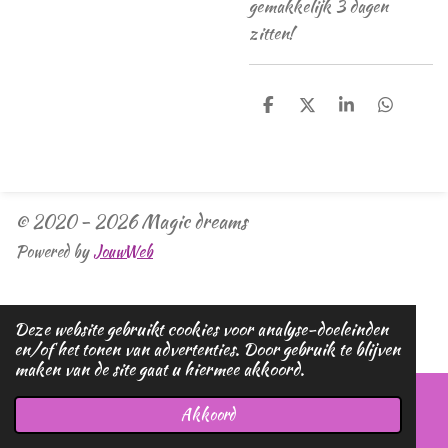
gemakkelijk 3 dagen
zitten!
D
D
S
D
e
e
h
e
l
e
a
l
e
l
r
e
n
e
n
© 2020 - 2026 Magic dreams
Powered by
JouwWeb
Deze website gebruikt cookies voor analyse-doeleinden
en/of het tonen van advertenties. Door gebruik te blijven
maken van de site gaat u hiermee akkoord.
Akkoord
E-mailadres
Telefoonnummer
Kaart