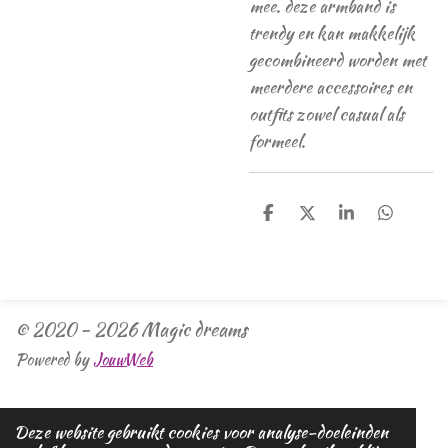
mee. deze armband is
trendy en kan makkelijk
gecombineerd worden met
meerdere accessoires en
outfits zowel casual als
formeel.
D
D
S
D
e
e
h
e
l
e
a
l
e
l
r
e
n
e
n
© 2020 - 2026 Magic dreams
Powered by
JouwWeb
Deze website gebruikt cookies voor analyse-doeleinden