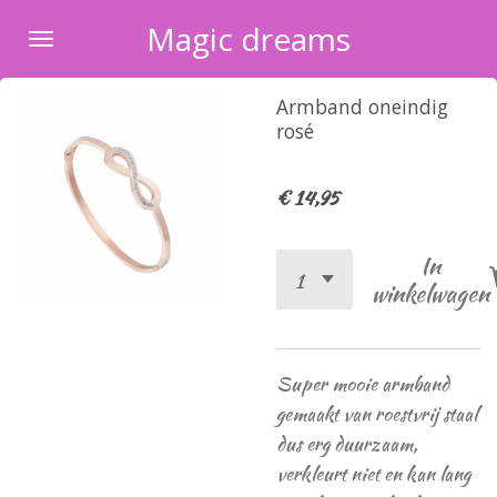
Ga
Magic dreams
direct
naar
Armband oneindig
de
rosé
hoofdinhoud
€ 14,95
In
winkelwagen
Super mooie armband
gemaakt van roestvrij staal
dus erg duurzaam,
verkleurt niet en kan lang