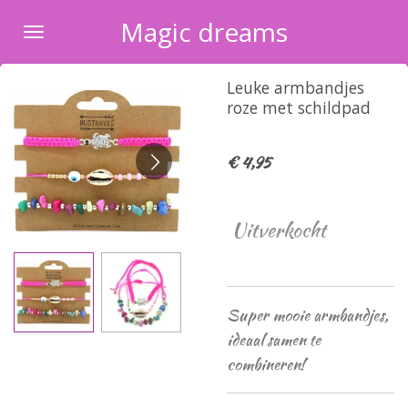
Ga
Magic dreams
direct
naar
Leuke armbandjes
de
roze met schildpad
hoofdinhoud
€ 4,95
Uitverkocht
Super mooie armbandjes,
ideaal samen te
combineren!