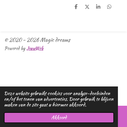
D
D
S
D
e
e
h
e
l
e
a
l
e
l
r
e
n
e
n
© 2020 - 2026 Magic dreams
Powered by
JouwWeb
Deze website gebruikt cookies voor analyse-doeleinden
en/of het tonen van advertenties. Door gebruik te blijven
maken van de site gaat u hiermee akkoord.
Akkoord
E-mailadres
Telefoonnummer
Kaart