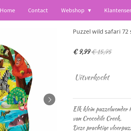
Home
Contact
Webshop
Klantense
Puzzel wild safari 72
€ 9,99
€ 15,95
Uitverkocht
Elk klein puzzelwonder ka
van Crocodile Creek.
Deze prachtige vloerpuzz