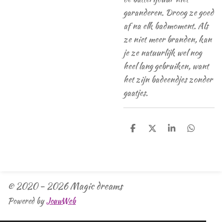
garanderen. Droog ze goed
af na elk badmoment. Als
ze niet meer branden, kan
je ze natuurlijk wel nog
heel lang gebruiken, want
het zijn badeendjes zonder
gaatjes.
D
D
S
D
e
e
h
e
l
e
a
l
e
l
r
e
n
e
n
© 2020 - 2026 Magic dreams
Powered by
JouwWeb