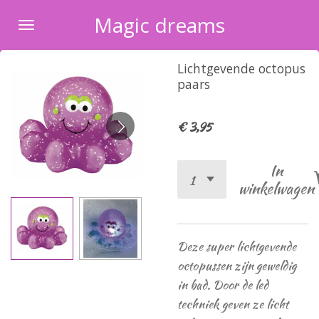
Ga
Magic dreams
direct
naar
Lichtgevende octopus
de
paars
hoofdinhoud
€ 3,95
In
winkelwagen
Deze super lichtgevende
octopussen zijn geweldig
in bad. Door de led
techniek geven ze licht