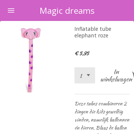
Ga
Magic dreams
direct
naar
Inflatable tube
de
elephant roze
hoofdinhoud
€ 5,95
In
winkelwagen
Deze tubes combineren 2
dingen die kids geweldig
vinden, namelijk ballonnen
én dieren. Blaas de ballon