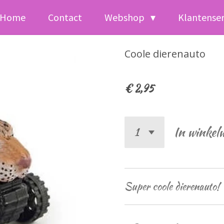
Home
Contact
Webshop
Klantense
Coole dierenauto
€ 2,95
In winkel
Super coole dierenauto!