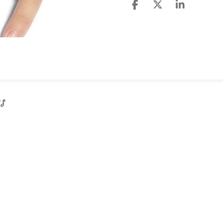
D
D
S
e
e
h
l
e
a
e
l
r
n
e
s