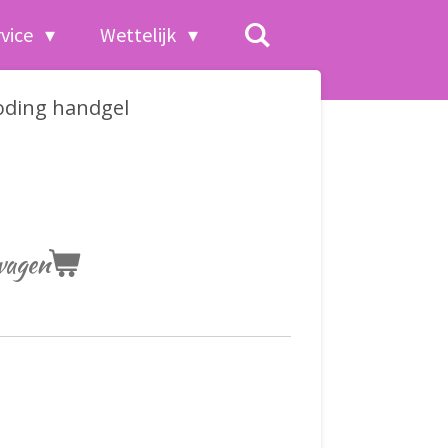
rvice
Wettelijk
oding handgel
wagen