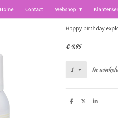
Home
Contact
Webshop
Klantense
Happy birthday expl
€ 4,95
In winkel
D
D
S
e
e
h
l
e
a