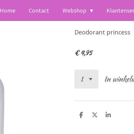
Home
Contact
Webshop
Klantense
Deodorant princess
€ 4,95
In winkel
D
D
S
e
e
h
l
e
a