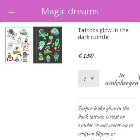
Ga
Magic dreams
direct
naar
Tattoos glow in the
de
dark ruimte
hoofdinhoud
€ 1,50
In
winkelwagen
Super leuke glow in the
dark tattoos. Getest en
zonder er met water op te
wrijven blijven ze