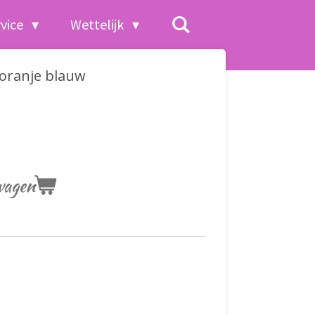
rvice
Wettelijk
 oranje blauw
wagen