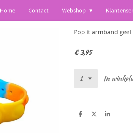
Home
Contact
Webshop
Klantense
Pop it armband geel
€ 3,95
In winkel
D
D
S
e
e
h
l
e
a