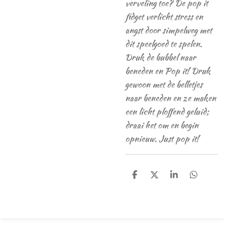
verveling toe? De pop it
fidget verlicht stress en
angst door simpelweg met
dit speelgoed te spelen.
Druk de bubbel naar
beneden en Pop it! Druk
gewoon met de belletjes
naar beneden en ze maken
een licht ploffend geluid;
draai het om en begin
opnieuw. Just pop it!
D
D
S
D
e
e
h
e
l
e
a
l
e
l
r
e
n
e
n