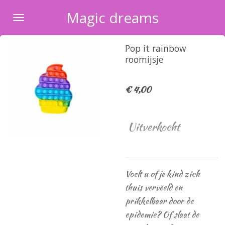
Ga
Magic dreams
direct
naar
Pop it rainbow
de
roomijsje
hoofdinhoud
€ 4,00
Uitverkocht
Voelt u of je kind zich
thuis verveeld en
prikkelbaar door de
epidemie? Of slaat de