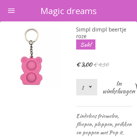
Ga
Magic dreams
direct
naar
Simpl dimpl beertje
de
roze
hoofdinhoud
Sale!
€ 3,00
€ 4,50
In
winkelwagen
Eindeloos friemelen,
floepen, ploppen, prikken
en poppen met Pop it.