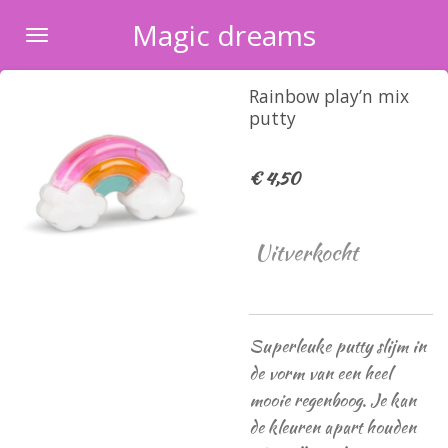
Ga
Magic dreams
direct
naar
Rainbow play’n mix
de
putty
hoofdinhoud
€ 4,50
Uitverkocht
Superleuke putty slijm in
de vorm van een heel
mooie regenboog. Je kan
de kleuren apart houden