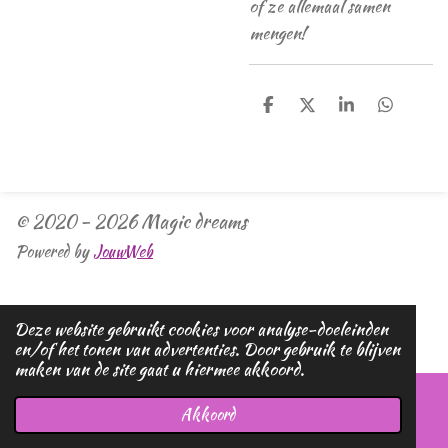
of ze allemaal samen
mengen!
D
D
S
D
e
e
h
e
l
e
a
l
e
l
r
e
n
e
n
© 2020 - 2026 Magic dreams
Powered by
JouwWeb
Deze website gebruikt cookies voor analyse-doeleinden
en/of het tonen van advertenties. Door gebruik te blijven
maken van de site gaat u hiermee akkoord.
Akkoord
E-mailadres
Telefoonnummer
Kaart