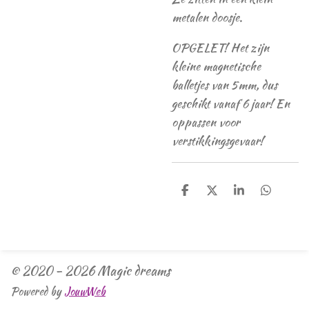
metalen doosje.
OPGELET! Het zijn
kleine magnetische
balletjes van 5mm, dus
geschikt vanaf 6 jaar! En
oppassen voor
verstikkingsgevaar!
D
D
S
D
e
e
h
e
l
e
a
l
e
l
r
e
n
e
n
© 2020 - 2026 Magic dreams
Powered by
JouwWeb