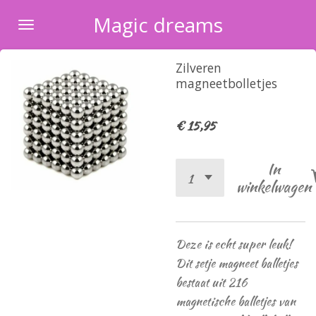
Ga
Magic dreams
direct
naar
Zilveren
de
magneetbolletjes
hoofdinhoud
€ 15,95
In
winkelwagen
Deze is echt super leuk!
Dit setje magneet balletjes
bestaat uit 216
magnetische balletjes van