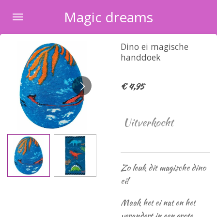
Ga
Magic dreams
direct
naar
Dino ei magische
de
handdoek
hoofdinhoud
€ 4,95
Uitverkocht
Zo leuk dit magische dino
ei!
Maak het ei nat en het
verandert in een grote