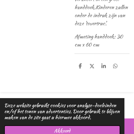
handdoek.
Kinderen zullen
onder de indruk zijn van
deze 'tovertruc'.
Afmeting handdoek: 30
cm x 60 cm
D
D
S
D
e
e
h
e
l
e
a
l
e
l
r
e
n
e
n
© 2020 - 2026 Magic dreams
Deze website gebruikt cookies voor analyse-doeleinden
Powered by
JouwWeb
en/of het tonen van advertenties. Door gebruik te blijven
maken van de site gaat u hiermee akkoord.
Akkoord
E-mailadres
Telefoonnummer
Kaart