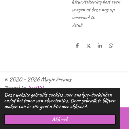
kleur/tekening best even
vragen of deze nog op
voorraad is.
/stuk
D
D
S
D
e
e
h
e
l
e
a
l
e
l
r
e
n
e
n
© 2020 - 2026 Magic dreams
Powered by
JouwWeb
Deze website gebruikt cookies voor analyse-doeleinden
en/of het tonen van advertenties. Door gebruik te blijven
maken van de site gaat u hiermee akkoord.
Akkoord
E-mailadres
Telefoonnummer
Kaart