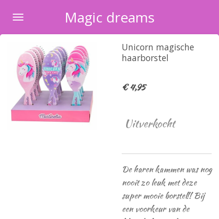
Ga
Magic dreams
direct
naar
Unicorn magische
de
haarborstel
hoofdinhoud
€ 4,95
Uitverkocht
De haren kammen was nog
nooit zo leuk met deze
super mooie borstel!! Bij
een voorkeur van de