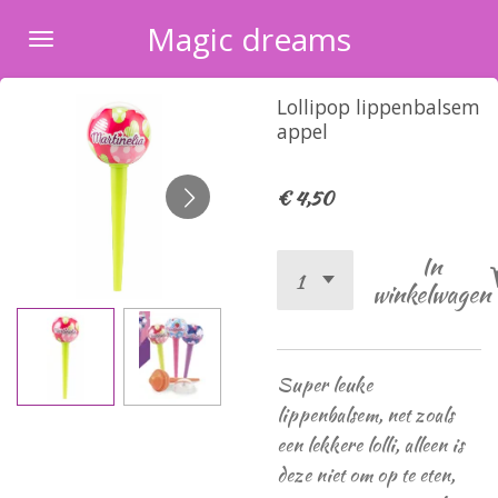
Ga
Magic dreams
direct
naar
Lollipop lippenbalsem
de
appel
hoofdinhoud
€ 4,50
In
winkelwagen
Super leuke
lippenbalsem, net zoals
een lekkere lolli, alleen is
deze niet om op te eten,