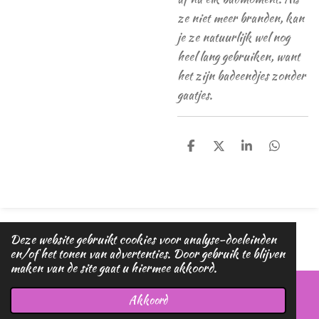
ze niet meer branden, kan
je ze natuurlijk wel nog
heel lang gebruiken, want
het zijn badeendjes zonder
gaatjes.
D
D
S
D
e
e
h
e
l
e
a
l
e
l
r
e
n
e
n
© 2020 - 2026 Magic dreams
Deze website gebruikt cookies voor analyse-doeleinden
Powered by
JouwWeb
en/of het tonen van advertenties. Door gebruik te blijven
maken van de site gaat u hiermee akkoord.
Akkoord
E-mailadres
Telefoonnummer
Kaart