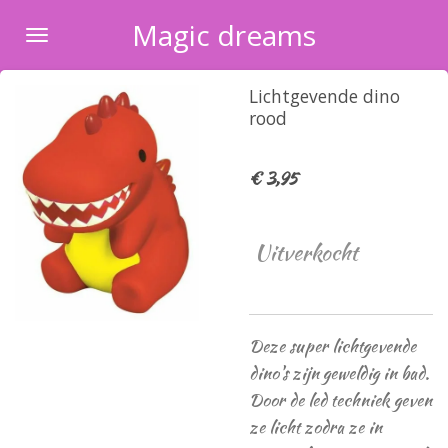
Ga
Magic dreams
direct
naar
Lichtgevende dino
de
rood
hoofdinhoud
€ 3,95
Uitverkocht
Deze super lichtgevende
dino's zijn geweldig in bad.
Door de led techniek geven
ze licht zodra ze in