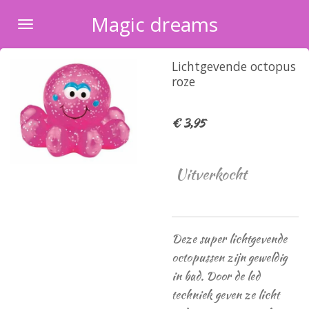
Ga
Magic dreams
direct
naar
Lichtgevende octopus
de
roze
hoofdinhoud
€ 3,95
Uitverkocht
Deze super lichtgevende
octopussen zijn geweldig
in bad. Door de led
techniek geven ze licht