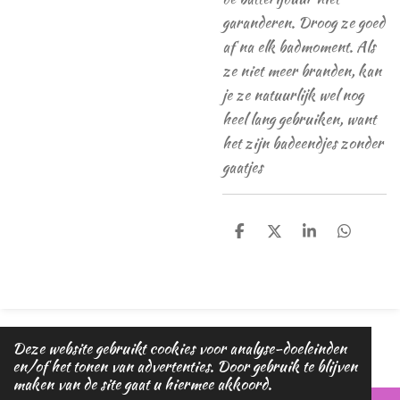
garanderen. Droog ze goed
af na elk badmoment. Als
ze niet meer branden, kan
je ze natuurlijk wel nog
heel lang gebruiken, want
het zijn badeendjes zonder
gaatjes
D
D
S
D
e
e
h
e
l
e
a
l
e
l
r
e
n
e
n
© 2020 - 2026 Magic dreams
Deze website gebruikt cookies voor analyse-doeleinden
Powered by
JouwWeb
en/of het tonen van advertenties. Door gebruik te blijven
maken van de site gaat u hiermee akkoord.