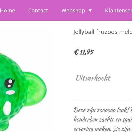
Home
Contact
Webshop
Klantense
Jellyball fruzoos me
€ 11,95
Uitverkocht
Deze zijn zoooooo leuk! 
honderden zachte en squis
ervaring maken. Ze zijn e