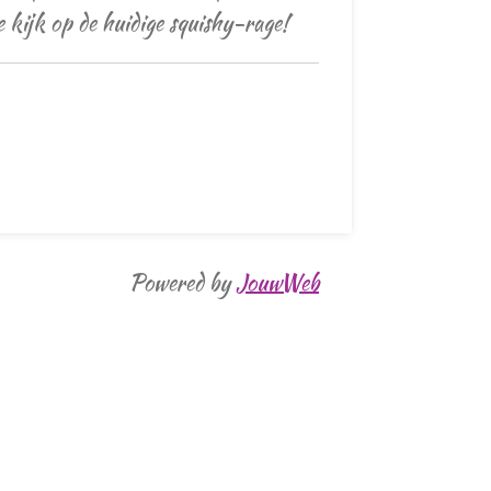
e kijk op de huidige squishy-rage!
Powered by
JouwWeb