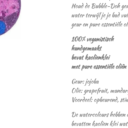
Houd de Bubble-Doh gewo
water terwijl je je bad v
geur en pure essentiële ol
100% veganistisch
handgemaakt
bevat kaolienklei
met pure essentiële oliën
Geur: jojoba
Olie: grapefruit, mandar
Voordeel: opbeurend, sti
De watercolours hebben e
bevatten kaolien klei wa