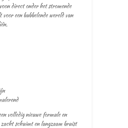
on direct onder het stromende
ult voor een bubbelende wereld van
iën.
ijn
mulerend
en volledig nieuwe formule en
t zacht schuimt en langzaam bruist