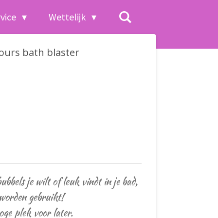
rvice
Wettelijk
lours bath blaster
bbels je wilt of leuk vindt in je bad,
 worden gebruikt!
ge plek voor later.