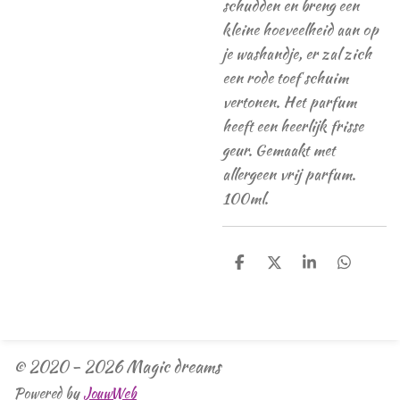
schudden en breng een
kleine hoeveelheid aan op
je washandje, er zal zich
een rode toef schuim
vertonen. Het parfum
heeft een heerlijk frisse
geur. Gemaakt met
allergeen vrij parfum.
100ml.
D
D
S
D
e
e
h
e
l
e
a
l
e
l
r
e
n
e
n
© 2020 - 2026 Magic dreams
Powered by
JouwWeb