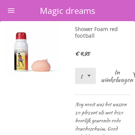
Ga
Magic dreams
direct
naar
Shower Foam red
de
football
hoofdinhoud
€ 4,95
In
winkelwagen
Nog nooit was het wassen
zo plezant als met deze
heerlijk geurende rode
doucheschuim. Goed