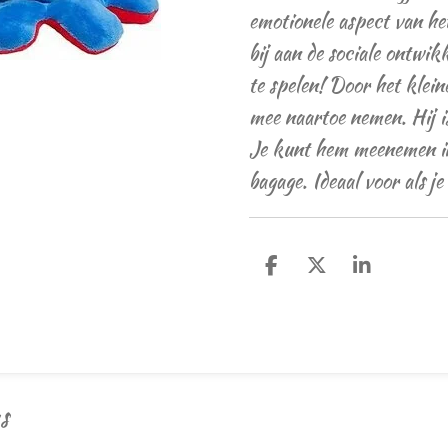
emotionele aspect van het
bij aan de sociale ontwik
te spelen! Door het klein
mee naartoe nemen. Hij is
Je kunt hem meenemen in 
bagage. Ideaal voor als j
D
D
S
e
e
h
l
e
a
e
l
r
n
e
s