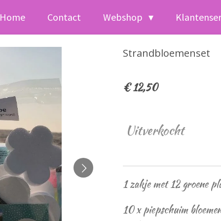
Home
Contact
Webshop
Klantense
Strandbloemenset
€ 12,50
Uitverkocht
1 zakje met 12 groene p
10 x piepschuim bloemen