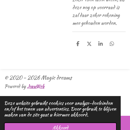
deze nog op voorraad is
zal daar zeker rekening
mee gehouden worden.
D
D
S
D
e
e
h
e
l
e
a
l
e
l
r
e
n
e
n
© 2020 - 2026 Magic dreams
Powered by
JouwWeb
Deze website gebruikt cookies voor analyse-doeleinden
en/of het tonen van advertenties. Door gebruik te blijven
maken van de site gaat u hiermee akkoord.
Akkoord
E-mailadres
Telefoonnummer
Kaart