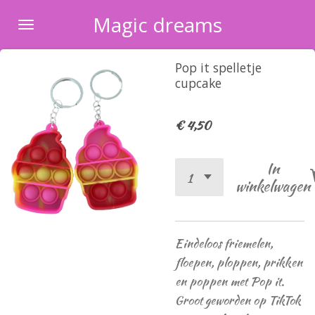
Ga
Magic dreams
direct
naar
Pop it spelletje
de
cupcake
hoofdinhoud
€ 4,50
In
winkelwagen
Eindeloos friemelen,
floepen, ploppen, prikken
en poppen met Pop it.
Groot geworden op TikTok