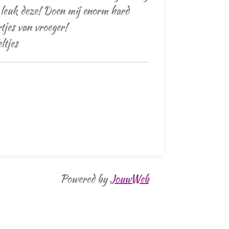
 leuk deze! Doen mij enorm hard
rtjes van vroeger!
eltjes
Powered by
JouwWeb