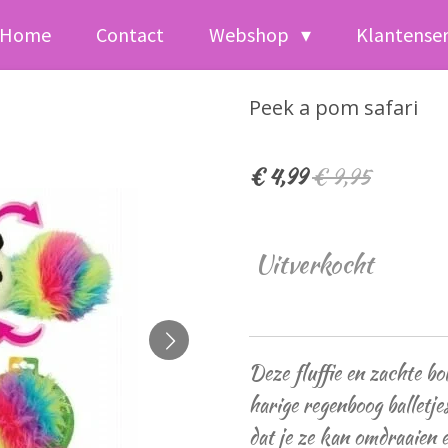
Home
Contact
Webshop
Klantense
Peek a pom safari
€ 4,99
€ 9,95
Uitverkocht
Deze fluffie en zachte bol
harige regenboog balletjes
dat je ze kan omdraaien