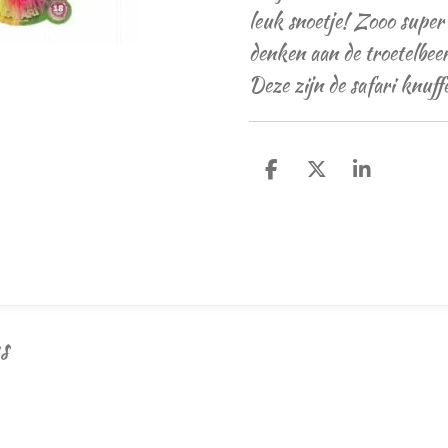
leuk snoetje! Zooo super
denken aan de troetelbee
Deze zijn de safari knuff
D
D
S
e
e
h
l
e
a
e
l
r
n
e
s