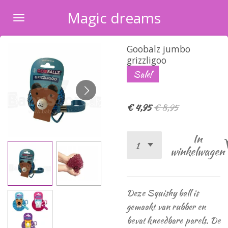
Ga
Magic dreams
direct
naar
Goobalz jumbo
de
grizzligoo
hoofdinhoud
Sale!
€ 4,95
€ 8,95
In
winkelwagen
Deze Squishy ball is
gemaakt van rubber en
bevat kneedbare parels. De