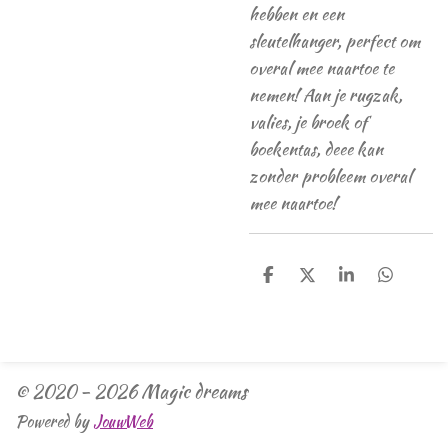
hebben en een
sleutelhanger, perfect om
overal mee naartoe te
nemen! Aan je rugzak,
valies, je broek of
boekentas, deee kan
zonder probleem overal
mee naartoe!
D
D
S
D
e
e
h
e
l
e
a
l
e
l
r
e
n
e
n
© 2020 - 2026 Magic dreams
Powered by
JouwWeb