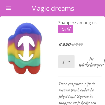
Ga
Magic dreams
direct
naar
Snapperz among us
de
Sale!
hoofdinhoud
€ 3,50
€ 4,95
In
winkelwagen
Deze snapperz zijn de
nieuwe trend onder de
fidget toys! Squize de
snapper en je krijgt een