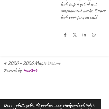
leuk pop it geluid wat
ontspannend werkt. Super
leuk voor jong en oud!
D
D
S
D
e
e
h
e
l
e
a
l
e
l
r
e
n
e
n
© 2020 - 2026 Magic dreams
Powered by
JouwWeb
Deze website gebruikt cookies voor analyse-doeleinden