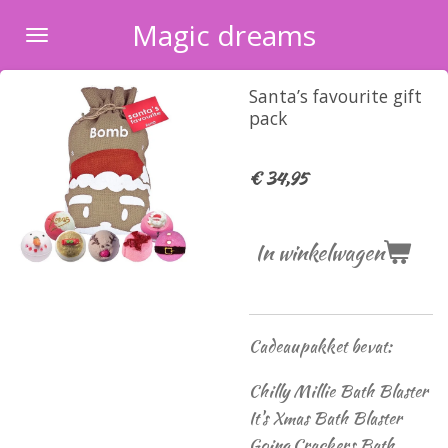
Ga
Magic dreams
direct
naar
Santa’s favourite gift
de
pack
hoofdinhoud
€ 34,95
In winkelwagen
Cadeaupakket bevat:
Chilly Millie Bath Blaster
It's Xmas Bath Blaster
Going Crackers Bath