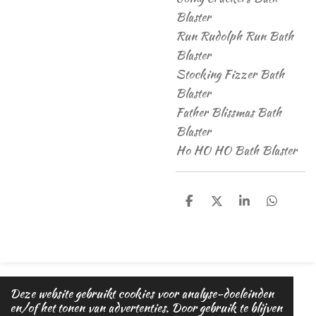
Blaster
Run Rudolph Run Bath
Blaster
Stocking Fizzer Bath
Blaster
Father Blissmas Bath
Blaster
Ho HO HO Bath Blaster
D
D
S
D
e
e
h
e
l
e
a
l
e
l
r
e
n
e
n
© 2020 - 2026 Magic dreams
Deze website gebruikt cookies voor analyse-doeleinden
Powered by
JouwWeb
en/of het tonen van advertenties. Door gebruik te blijven