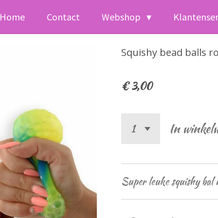
Home
Contact
Webshop
Klantense
Squishy bead balls r
€ 3,00
In winkel
Super leuke squishy bal 