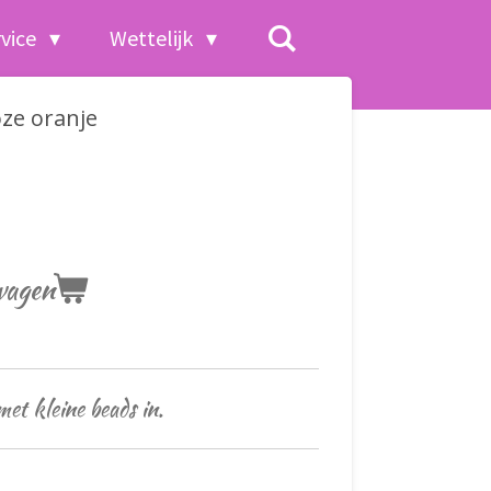
rvice
Wettelijk
oze oranje
wagen
met kleine beads in.