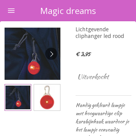
Ga
Magic dreams
direct
naar
Lichtgevende
de
cliphanger led rood
hoofdinhoud
€ 3,95
Uitverkocht
Handig gekleurd lampje
met hoogwaardige clip
karabijnhaak waardoor je
het lampje eenvoudig