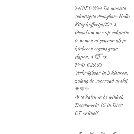
🤩NIEUW🤩 De mooiste
schattigste draagbare Hello
Kitty koffertjes😍👈
Ideaal om mee op vakantie
te nemen of gewoon als je
kinderen ergens gaan
slapen. ☀️😴✈️
Prijs €29.99
Verkrijgbaar in 3 kleuren,
zolang de voorraad strekt!
💗💜💚
At te halen in de winkel,
Botermarkt 15 in Diest
OF online!!