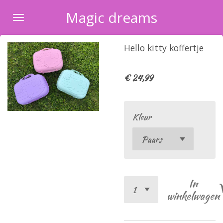
Ga
Magic dreams
direct
naar
Hello kitty koffertje
de
hoofdinhoud
€ 24,99
Kleur
In
winkelwagen