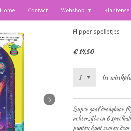
Home
Contact
Webshop
Klantense
Flipper spelletjes
€ 14,50
In winkel
Super gaaf draagbaar fli
achterzijde en 6 speelbal
punten kunt scoren door z