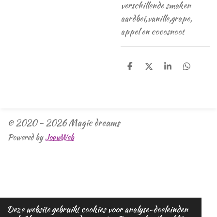
verschillende smaken
aardbei,vanille,grape,
appel en cocosnoot
D
D
S
D
e
e
h
e
l
e
a
l
e
l
r
e
n
e
n
© 2020 - 2026 Magic dreams
Powered by
JouwWeb
Deze website gebruikt cookies voor analyse-doeleinden