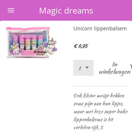
Ga
Magic dreams
direct
naar
Unicorn lippenbalsem
de
hoofdinhoud
€ 6,95
In
winkelwagen
Ook kleine meisje hebben
soms pijn aan hun lipjes,
maar met deze super leuke
lippenbalsems is dit
verleden tijd, 5